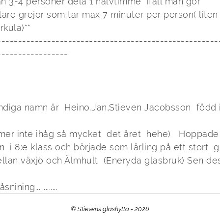
n 3-4 personer dela 1 halvtimme  ifall man gör

rkula)**

-----------------------------------------------------
----------------

ändiga namn är  Heino,Jan,Stieven Jacobsson  född i
er inte ihåg så mycket  det året  hehe)   Hoppade 
  i 8:e klass och började som lärling på ett stort  g
llan växjö och Älmhult  (Eneryda glasbruk) Sen des


ning.............
© Stievens glashytta - 2026