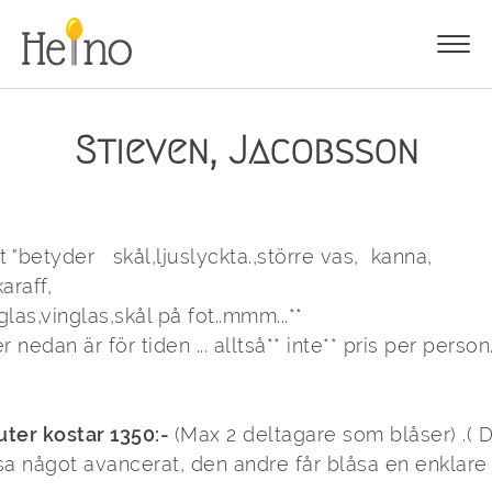
Stieven, Jacobsson
 "betyder   skål,ljuslyckta.,större vas,  kanna,  
raff,

glas,vinglas,skål på fot..mmm...**

 nedan är för tiden ... alltså** inte** pris per person...
ter kostar 1350:- 
(Max 2 deltagare som blåser) .( Då
a något avancerat, den andre får blåsa en enklare v