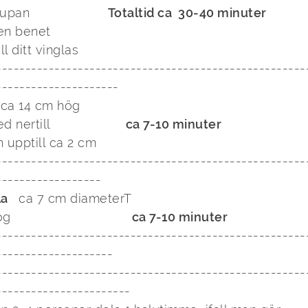
an                    
 Totaltid ca  30-40 minuter
n benet  

l ditt vinglas

-----------------------------------------------------
 ca 14 cm hög 

ertill                    
ca 7-10 minuter
-----------------------------------------------------
-----------------------------                                       
a 
  ca 7 cm diameterT

                              
ca 7-10 minuter
-----------------------------------------------------
-------------------

-----------------------------------------------------
----------------------
