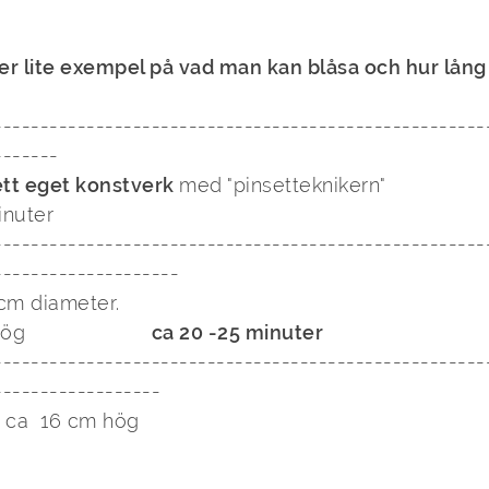
er lite exempel på vad man kan blåsa och hur lång t
-----------------------------------------------------
ett eget konstverk 
med "pinsetteknikern"

nuter

-----------------------------------------------------
cm diameter.

                     
ca 20 -25 minuter
-----------------------------------------------------
* ca  16 cm hög 