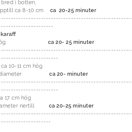
bred i botten,

upptill ca 8-10 cm    
ca  20-25 minuter
-----------------------------------------------------
karaff
                        
ca 20- 25 minuter
-----------------------------------------------------
 ca 10-11 cm hög

ameter                 
ca 20- minuter
-----------------------------------------------------
-----------------------

ca 17 cm hög

meter nertill         
ca 20-25 minuter
-----------------------------------------------------
 